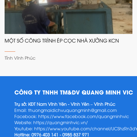
MỘT SỐ CÔNG TRÌNH ÉP CỌC NHÀ XƯỞNG KCN
Tỉnh Vĩnh Phúc
CÔNG TY TNHH TM&DV QUANG MINH VIC
Trụ sở: KĐT Nam Vĩnh Yên - Vĩnh Yên – Vĩnh Phúc
Email:
thuongmaidichvuquangminh@gmail.com
Facebook:
https://www.facebook.com/quangminhvic
Website:
https://quangminhvic.vn/
Youtube:
https://www.youtube.com/channel/UCShzRn3
Hotline: 0976 403 141 - 0985 837 971