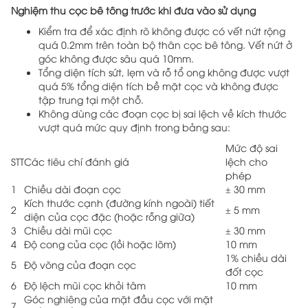
Nghiệm thu cọc bê tông trước khi đưa vào sử dụng
Kiểm tra để xác định rõ không được có vết nứt rộng
quá 0.2mm trên toàn bộ thân cọc bê tông. Vết nứt ở
góc không được sâu quá 10mm.
Tổng diện tích sứt, lẹm và rỗ tổ ong không được vượt
quá 5% tổng diện tích bề mặt cọc và không được
tập trung tại một chỗ.
Không dùng các đoạn cọc bị sai lệch về kích thước
vượt quá mức quy định trong bảng sau:
Mức độ sai
STT
Các tiêu chí đánh giá
lệch cho
phép
1
Chiều dài đoạn cọc
± 30 mm
Kích thước cạnh (đường kính ngoài) tiết
2
± 5 mm
diện của cọc đặc (hoặc rỗng giữa)
3
Chiều dài mũi cọc
± 30 mm
4
Độ cong của cọc (lồi hoặc lõm)
10 mm
1% chiều dài
5
Độ võng của đoạn cọc
đốt cọc
6
Độ lệch mũi cọc khỏi tâm
10 mm
Góc nghiêng của mặt đầu cọc với mặt
7