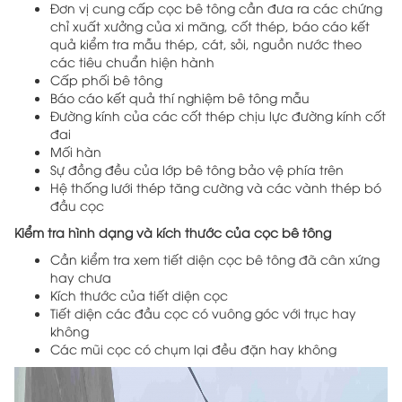
Đơn vị cung cấp cọc bê tông cần đưa ra các chứng
chỉ xuất xưởng của xi măng, cốt thép, báo cáo kết
quả kiểm tra mẫu thép, cát, sỏi, nguồn nước theo
các tiêu chuẩn hiện hành
Cấp phối bê tông
Báo cáo kết quả thí nghiệm bê tông mẫu
Đường kính của các cốt thép chịu lực đường kính cốt
đai
Mối hàn
Sự đồng đều của lớp bê tông bảo vệ phía trên
Hệ thống lưới thép tăng cường và các vành thép bó
đầu cọc
Kiểm tra hình dạng và kích thước của cọc bê tông
Cần kiểm tra xem tiết diện cọc bê tông đã cân xứng
hay chưa
Kích thước của tiết diện cọc
Tiết diện các đầu cọc có vuông góc với trục hay
không
Các mũi cọc có chụm lại đều đặn hay không