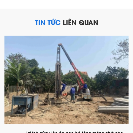
TIN TỨC
LIÊN QUAN
Lợi ích của việc ép cọc bê tông móng nhà cho