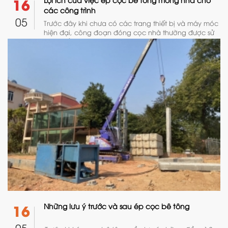
16
các công trình
05
Trước đây khi chưa có các trang thiết bị và máy móc
hiện đại, công đoạn đóng cọc nhà thường được sử
dụng bằng tre. Đây là lựa chọn duy nhất cho những
ngôi nhà có nền móng yếu, sụt lún, hoặc trước đây
là đất ao, đất ruộng.
16
Những lưu ý trước và sau ép cọc bê tông
05