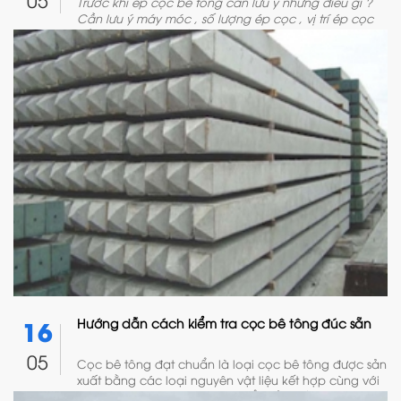
Trước khi ép cọc bê tông cần lưu ý những điều gì ?
Cần lưu ý máy móc , số lượng ép cọc , vị trí ép cọc
cần được đánh dấu trước . ......Vậy sau ép cọc bê
tông cần lưu ý điều gì ? Cụ thể ra sao ? Mời bạn đọc
tìm hiểu qua bài viết trên đây .
16
Hướng dẫn cách kiểm tra cọc bê tông đúc sẵn
05
Cọc bê tông đạt chuẩn là loại cọc bê tông được sản
xuất bằng các loại nguyên vật liệu kết hợp cùng với
quy trình thi công đạt tiêu chuẩn về chất lượng cũng