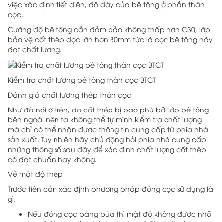
việc xác định tiết diện, độ dày của bê tông ở phần thân
cọc.
Cường độ bê tông cần đảm bảo không thấp hơn C30, lớp
bảo vệ cốt thép dọc lớn hơn 30mm tức là cọc bê tông này
đạt chất lượng.
Kiểm tra chất lượng bê tông thân cọc BTCT
Đánh giá chất lượng thép thân cọc
Như đã nói ở trên, do cốt thép bị bao phủ bởi lớp bê tông
bên ngoài nên ta không thể tự mình kiểm tra chất lượng
mà chỉ có thể nhận được thông tin cung cấp từ phía nhà
sản xuất. Tuy nhiên hãy chủ động hỏi phía nhà cung cấp
những thông số sau đây để xác định chất lượng cốt thép
có đạt chuẩn hay không.
Về mật độ thép
Trước tiên cần xác định phương pháp đóng cọc sử dụng là
gì.
Nếu đóng cọc bằng búa thì mật độ không được nhỏ