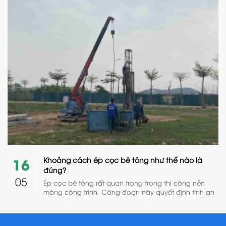
như kỹ thuật thi công. Chính vì vậy, ta cần kiểm tra
cọc bê tông qua các yếu tố sau:
16
Khoảng cách ép cọc bê tông như thế nào là
đúng?
05
Ép cọc bê tông
rất quan trọng trong thi công nền
móng công trình. Công đoạn này quyết định tính an
toàn bền vững cho công trình về sau. Có một câu
hỏi rằng
khoảng cách ép cọc bao nhiêu là đúng
?