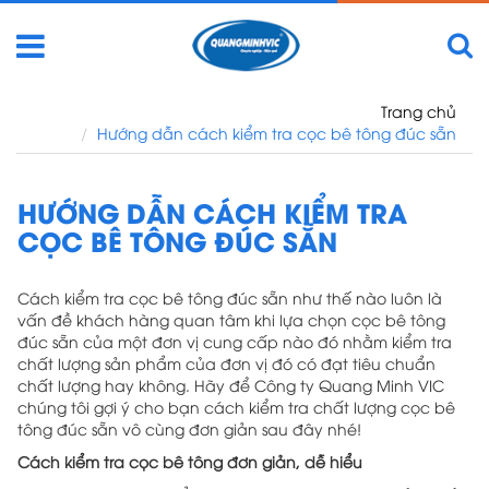
Nhảy
đến
nội
dung
Trang chủ
Hướng dẫn cách kiểm tra cọc bê tông đúc sẵn
HƯỚNG DẪN CÁCH KIỂM TRA
CỌC BÊ TÔNG ĐÚC SẴN
Cách kiểm tra cọc bê tông đúc sẵn như thế nào luôn là
vấn đề khách hàng quan tâm khi lựa chọn cọc bê tông
đúc sẵn của một đơn vị cung cấp nào đó nhằm kiểm tra
chất lượng sản phẩm của đơn vị đó có đạt tiêu chuẩn
chất lượng hay không. Hãy để Công ty Quang Minh VIC
chúng tôi gợi ý cho bạn cách kiểm tra chất lượng cọc bê
tông đúc sẵn vô cùng đơn giản sau đây nhé!
Cách kiểm tra cọc bê tông đơn giản, dễ hiểu