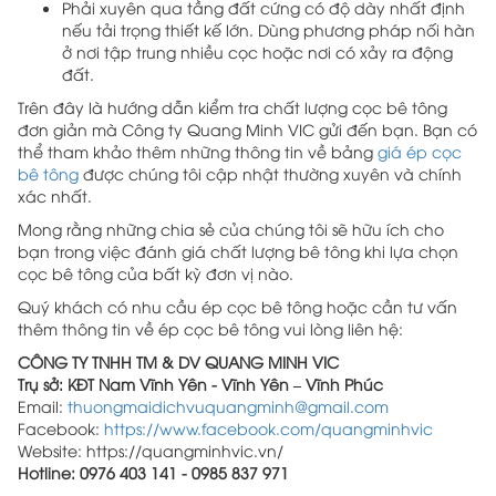
Phải xuyên qua tầng đất cứng có độ dày nhất định
nếu tải trọng thiết kế lớn. Dùng phương pháp nối hàn
ở nơi tập trung nhiều cọc hoặc nơi có xảy ra động
đất.
Trên đây là hướng dẫn kiểm tra chất lượng cọc bê tông
đơn giản mà Công ty Quang Minh VIC gửi đến bạn. Bạn có
thể tham khảo thêm những thông tin về bảng
giá ép cọc
bê tông
được chúng tôi cập nhật thường xuyên và chính
xác nhất.
Mong rằng những chia sẻ của chúng tôi sẽ hữu ích cho
bạn trong việc đánh giá chất lượng bê tông khi lựa chọn
cọc bê tông của bất kỳ đơn vị nào.
Quý khách có nhu cầu ép cọc bê tông hoặc cần tư vấn
thêm thông tin về ép cọc bê tông vui lòng liên hệ:
CÔNG TY TNHH TM & DV QUANG MINH VIC
Trụ sở: KĐT Nam Vĩnh Yên - Vĩnh Yên – Vĩnh Phúc
Email:
thuongmaidichvuquangminh@gmail.com
Facebook:
https://www.facebook.com/quangminhvic
Website: https://quangminhvic.vn/
Hotline: 0976 403 141 - 0985 837 971