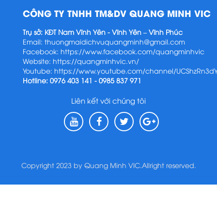
CÔNG TY TNHH TM&DV QUANG MINH VIC
Trụ sở: KĐT Nam Vĩnh Yên - Vĩnh Yên – Vĩnh Phúc
Email:
thuongmaidichvuquangminh@gmail.com
Facebook:
https://www.facebook.com/quangminhvic
Website:
https://quangminhvic.vn/
Youtube:
https://www.youtube.com/channel/UCShzRn3
Hotline: 0976 403 141 - 0985 837 971
Liên kết với chúng tôi
Copyright 2023 by Quang Minh VIC.Allright reserved.