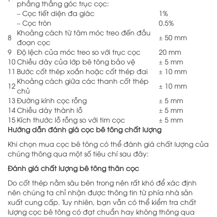
phẳng thẳng góc trục cọc:
– Cọc tiết diện đa giác
1%
– Cọc tròn
0.5%
Khoảng cách từ tâm móc treo đến đầu
8
± 50 mm
đoạn cọc
9
Độ lệch của móc treo so với trục cọc
20 mm
10
Chiều dày của lớp bê tông bảo vệ
± 5 mm
11
Bước cốt thép xoắn hoặc cốt thép đai
± 10 mm
Khoảng cách giữa các thanh cốt thép
12
± 10 mm
chủ
13
Đường kính cọc rỗng
± 5 mm
14
Chiều dày thành lỗ
± 5 mm
15
Kích thước lỗ rỗng so với tim cọc
± 5 mm
Hướng dẫn đánh giá cọc bê tông chất lượng
Khi chọn mua cọc bê tông có thể đánh giá chất lượng của
chúng thông qua một số tiêu chí sau đây:
Đánh giá chất lượng bê tông thân cọc
Do cốt thép nằm sâu bên trong nên rất khó để xác định
nên chúng ta chỉ nhận được thông tin từ phía nhà sản
xuất cung cấp. Tuy nhiên, bạn vẫn có thể kiểm tra chất
lượng cọc bê tông có đạt chuẩn hay không thông qua