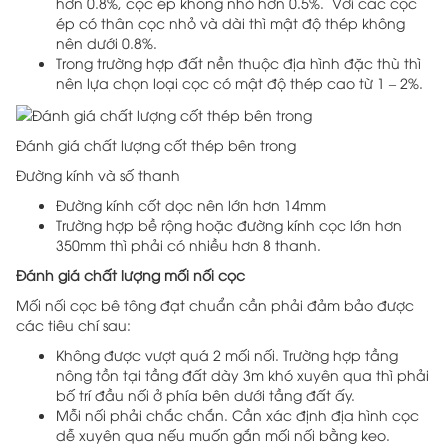
hơn 0.8%, cọc ép không nhỏ hơn 0.5%. Với các cọc
ép có thân cọc nhỏ và dài thì mật độ thép không
nên dưới 0.8%.
Trong trường hợp đất nền thuộc địa hình đặc thù thì
nên lựa chọn loại cọc có mật độ thép cao từ 1 – 2%.
Đánh giá chất lượng cốt thép bên trong
Đường kính và số thanh
Đường kính cốt dọc nên lớn hơn 14mm
Trường hợp bề rộng hoặc đường kính cọc lớn hơn
350mm thì phải có nhiều hơn 8 thanh.
Đánh giá chất lượng mối nối cọc
Mối nối cọc bê tông đạt chuẩn cần phải đảm bảo được
các tiêu chí sau:
Không được vượt quá 2 mối nối. Trường hợp tầng
nông tồn tại tầng đất dày 3m khó xuyên qua thì phải
bố trí đầu nối ở phía bên dưới tầng đất ấy.
Mỗi nối phải chắc chắn. Cần xác định địa hình cọc
dễ xuyên qua nếu muốn gắn mối nối bằng keo.